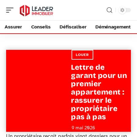
Assurer
Conseils
Défiscaliser
Déménagement
LOUER
Lettre de
garant pour un
premier
appartement :
rassurer le
propriétaire
pas à pas
9 mai 2026
Un propriétaire reçoit parfois vingt dossiers pour un