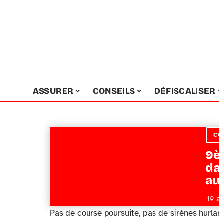
ASSURER
CONSEILS
DÉFISCALISER
C
9
da
au
19 
Pas de course poursuite, pas de sirènes hurla