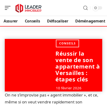
Assurer
Conseils
Défiscaliser
Déménagement
CONSEILS
Réussir la
vente de son
appartement à
Versailles :
étapes clés
10 février 2026
On ne s’improvise pas « agent immobilier », et ce,
même si on veut vendre rapidement son