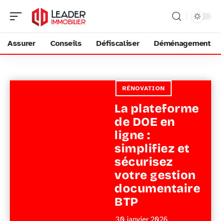
Assurer
Conseils
Défiscaliser
Déménagement
RÉNOVATION
La plateforme
de DOE en
ligne :
simplifiez et
sécurisez
votre gestion
documentaire
BTP
30 janvier 2026