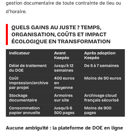
gestion documentaire de toute contrainte de lieu ou
d’horaire.
QUELS GAINS AU JUSTE ? TEMPS,
ORGANISATION, COÛTS ET IMPACT
ÉCOLOGIQUE EN TRANSFORMATION
Indicateur
Avant
Après adoption
Keepéo
Keepéo
Délai de traitement
Jusqu’à 12
De 5 à 7 semaines
du DOE
semaines
Coût
400 euros
Moins de 90 euros
impression/archive
en
par projet
moyenne
Stockage
Armoires
Archivage cloud
documentaire
sur site
français sécurisé
Consommation
Jusqu’à 6
Moins de 900
papier annuelle
500 pages
pages
Aucune ambiguïté : la plateforme de DOE en ligne