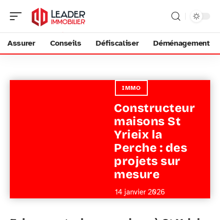
Assurer
Conseils
Défiscaliser
Déménagement
IMMO
Constructeur
maisons St
Yrieix la
Perche : des
projets sur
mesure
14 janvier 2026