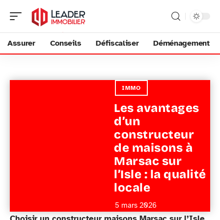
Assurer
Conseils
Défiscaliser
Déménagement
IMMO
Les avantages
d’un
constructeur
de maisons à
Marsac sur
l’Isle : la qualité
locale
5 mars 2026
Choisir un constructeur maisons Marsac sur l’Isle,