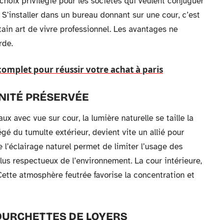
oix privilégié pour les sociétés qui veulent conjuguer
 S’installer dans un bureau donnant sur une cour, c’est
rtain art de vivre professionnel. Les avantages ne
rde.
plet pour réussir votre achat à paris
NITÉ PRÉSERVÉE
x avec vue sur cour, la lumière naturelle se taille la
gé du tumulte extérieur, devient vite un allié pour
e l’éclairage naturel permet de limiter l’usage des
lus respectueux de l’environnement. La cour intérieure,
. Cette atmosphère feutrée favorise la concentration et
OURCHETTES DE LOYERS