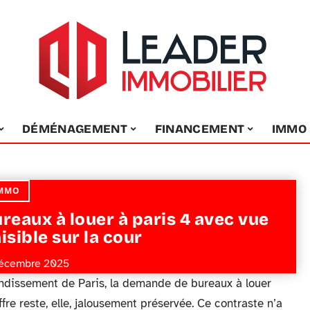
DÉMÉNAGEMENT
FINANCEMENT
IMMO
MMO
reaux à louer à paris 4 avec vue
isible sur la cour
écembre 2025
ondissement de Paris, la demande de bureaux à louer
fre reste, elle, jalousement préservée. Ce contraste n’a