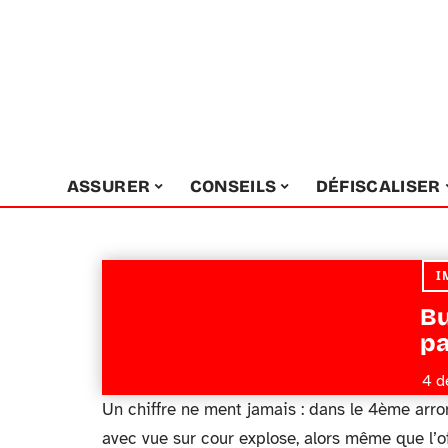
ASSURER
CONSEILS
DÉFISCALISER
I
Bu
pa
4 d
Un chiffre ne ment jamais : dans le 4ème arr
avec vue sur cour explose, alors même que l’of