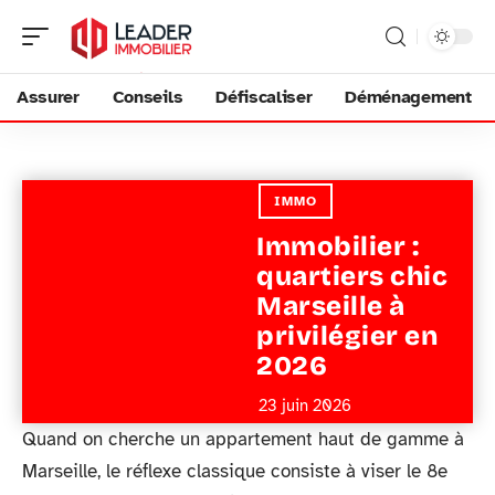
Assurer
Conseils
Défiscaliser
Déménagement
IMMO
Immobilier :
quartiers chic
Marseille à
privilégier en
2026
23 juin 2026
Quand on cherche un appartement haut de gamme à
Marseille, le réflexe classique consiste à viser le 8e