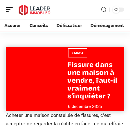
Assurer
Conseils
Défiscaliser
Déménagement
IMMO
Fissure dans
une maison à
vendre, faut-il
vraiment
s’inquiéter ?
6 décembre 2025
Acheter une maison constellée de fissures, c’est
accepter de regarder la réalité en face : ce qui effraie