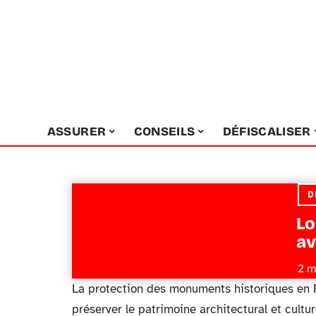
ASSURER
CONSEILS
DÉFISCALISER
D
Lo
av
2 m
La protection des monuments historiques en Fr
préserver le patrimoine architectural et cultu