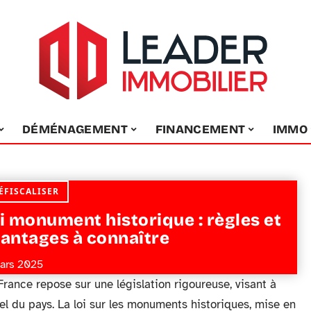
DÉMÉNAGEMENT
FINANCEMENT
IMMO
ÉFISCALISER
i monument historique : règles et
antages à connaître
ars 2025
ance repose sur une législation rigoureuse, visant à
rel du pays. La loi sur les monuments historiques, mise en