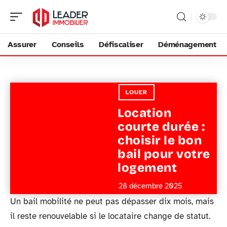
Assurer
Conseils
Défiscaliser
Déménagement
LOUER
Location
courte durée :
choisir le bon
bail pour votre
logement
28 décembre 2025
Un bail mobilité ne peut pas dépasser dix mois, mais
il reste renouvelable si le locataire change de statut.