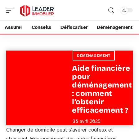
Assurer
Conseils
Défiscaliser
Déménagement
DÉMÉNAGEMENT
Aide financière
pour
déménagement
: comment
l’obtenir
efficacement ?
30 avril 2025
Changer de domicile peut s’avérer coûteux et
stressant. Heureusement, des aides financières