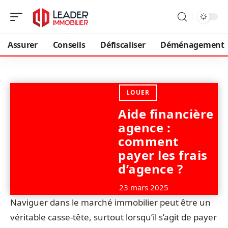
Assurer
Conseils
Défiscaliser
Déménagement
LOUER
Aide financière
agence :
comment
payer les frais
d’agence ?
23 mars 2025
Naviguer dans le marché immobilier peut être un
véritable casse-tête, surtout lorsqu’il s’agit de payer