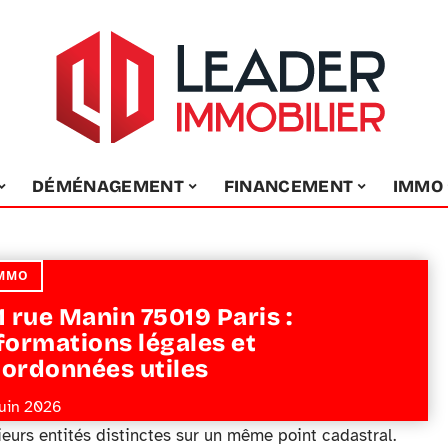
DÉMÉNAGEMENT
FINANCEMENT
IMMO
MMO
1 rue Manin 75019 Paris :
formations légales et
ordonnées utiles
juin 2026
ieurs entités distinctes sur un même point cadastral.