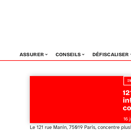
ASSURER
CONSEILS
DÉFISCALISER
I
12
in
co
16 
Le 121 rue Manin, 75019 Paris, concentre plus