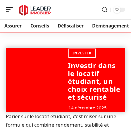
Assurer
Conseils
Défiscaliser
Déménagement
INVESTIR
Investir dans
le locatif
étudiant, un
choix rentable
et sécurisé
14 décembre 2025
Parier sur le locatif étudiant, c’est miser sur une
formule qui combine rendement, stabilité et